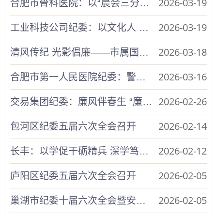
2026-03-19
合肥市骨科医院：以“晨会三分钟”微宣讲 推动纪法教育常态长效
2026-03-19
工业科技公司纪委：以文化人 以廉润企 让廉洁文化成为企业发展内生动力
2026-03-18
清风传纪 光影倡廉——市属国企纪检监察第一协作区警示教育巡回放映队首站亮相合肥人才集团
2026-03-16
合肥市第一人民医院纪委：警钟守医心 廉洁护健康
2026-02-26
交易集团纪委：廉风伴春生 “廉”节启新程
2026-02-14
包河区纪委五届六次全会召开
2026-02-12
长丰：以学促干砺精兵 深学笃行开新局
2026-02-05
庐阳区纪委五届六次全会召开
2026-02-05
巢湖市纪委十届六次全会暨安巢经开区2026年党风廉政建设和反腐败工作会议召开