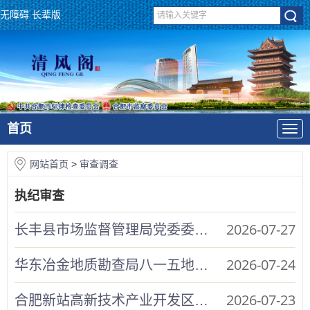
无障碍
长辈版
首页
网站首页
>
审查调查
执纪审查
更多>>
2026-07-27
长丰县市场监督管理局党委委员李亮接受纪律审查和监察调查
2026-07-24
华东冶金地质勘查局八一五地质队地质勘查院工程师李军接受纪律审查和监察调查
2026-07-23
合肥新站高新技术产业开发区应急和城市管理局工作人员方诚接受纪律审查和监察调查