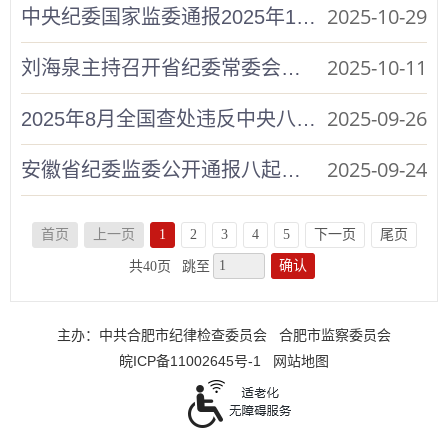
2025-10-29
中央纪委国家监委通报2025年1至9月全国纪检监察机关监督检查、审查调查情况
2025-10-11
刘海泉主持召开省纪委常委会会议强调 以强有力监督为谋篇布局“十五五”提供坚强保障
2025-09-26
2025年8月全国查处违反中央八项规定精神问题26838起
2025-09-24
安徽省纪委监委公开通报八起违反中央八项规定精神典型问题
首页
上一页
1
2
3
4
5
下一页
尾页
确认
共40页
跳至
主办：中共合肥市纪律检查委员会
合肥市监察委员会
皖ICP备11002645号-1
网站地图