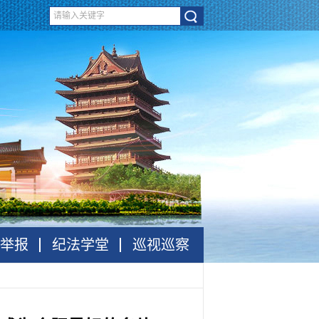
举报
纪法学堂
巡视巡察