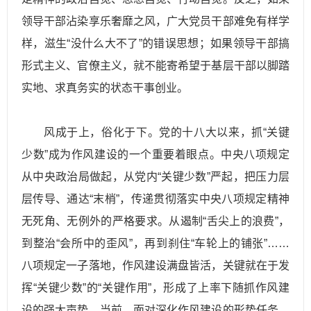
领导干部沾染享乐奢靡之风，广大党员干部难免有样学
样，滋生“没什么大不了”的错误思想；如果领导干部搞
形式主义、官僚主义，就不能寄希望于基层干部以脚踏
实地、求真务实的状态干事创业。
风成于上，俗化于下。党的十八大以来，抓“关键
少数”成为作风建设的一个重要着眼点。中央八项规定
从中央政治局做起，从党内“关键少数”严起，把压力层
层传导、通达“末梢”，传递贯彻落实中央八项规定精神
无死角、无例外的严格要求。从遏制“舌尖上的浪费”，
到整治“会所中的歪风”，再到刹住“车轮上的铺张”……
八项规定一子落地，作风建设满盘皆活，关键就在于发
挥“关键少数”的“关键作用”，形成了上率下随抓作风建
设的强大声势。当前，面对深化作风建设的形势任务，