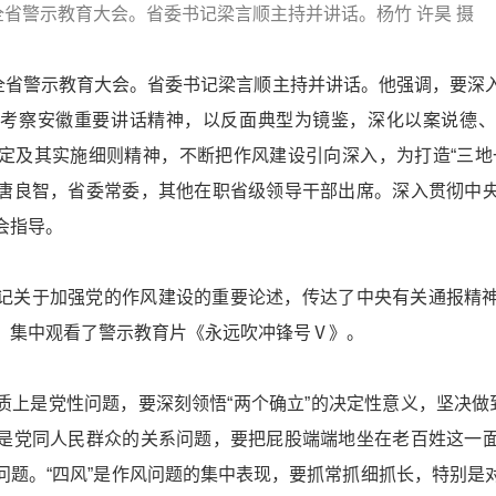
全省警示教育大会。省委书记梁言顺主持并讲话。杨竹 许昊 摄
开全省警示教育大会。省委书记梁言顺主持并讲话。他强调，要深
和考察安徽重要讲话精神，以反面典型为镜鉴，深化以案说德、
定及其实施细则精神，不断把作风建设引向深入，为打造“三地
唐良智，省委常委，其他在职省级领导干部出席。深入贯彻中
会指导。
记关于加强党的作风建设的重要论述，传达了中央有关通报精
，集中观看了警示教育片《永远吹冲锋号Ⅴ》。
质上是党性问题，要深刻领悟
“两个确立”
的决定性意义，坚决做
是党同人民群众的关系问题，要把屁股端端地坐在老百姓这一
问题。“四风”是作风问题的集中表现，要抓常抓细抓长，特别是