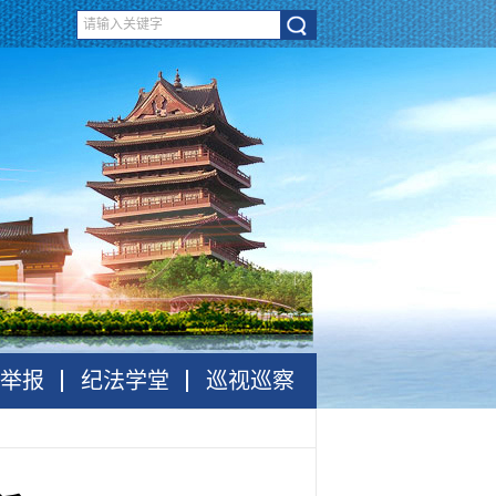
举报
纪法学堂
巡视巡察