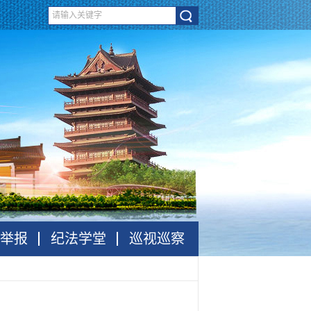
举报
纪法学堂
巡视巡察