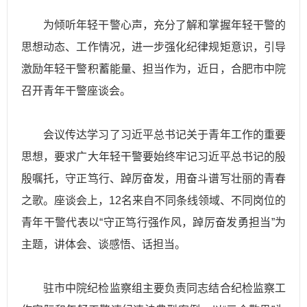
为倾听年轻干警心声，充分了解和掌握年轻干警的
思想动态、工作情况，进一步强化纪律规矩意识，引导
激励年轻干警积蓄能量、担当作为，近日，合肥市中院
召开青年干警座谈会。
会议传达学习了习
近平
总书记关于青年工作的重要
思想，要求广大年轻干警要始终牢记习
近平
总书记的殷
殷嘱托，守正笃行、踔厉奋发，用奋斗谱写壮丽的青春
之歌。座谈会上，12名来自不同条线领域、不同岗位的
青年干警代表以“守正笃行强作风，踔厉奋发勇担当”为
主题，讲体会、谈感悟、话担当。
驻市中院纪检监察组主要负责同志结合纪检监察工