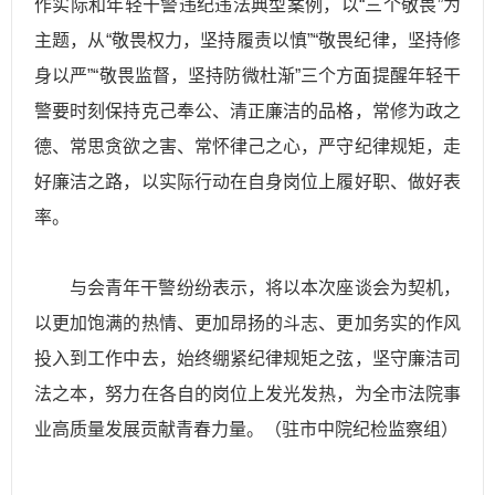
作实际和年轻干警违纪违法典型案例，以“三个敬畏”为
主题，从“敬畏权力，坚持履责以慎”“敬畏纪律，坚持修
身以严”“敬畏监督，坚持防微杜渐”三个方面提醒年轻干
警要时刻保持克己奉公、清正廉洁的品格，常修为政之
德、常思贪欲之害、常怀律己之心，严守纪律规矩，走
好廉洁之路，以实际行动在自身岗位上履好职、做好表
率。
与会青年干警纷纷表示，将以本次座谈会为契机，
以更加饱满的热情、更加昂扬的斗志、更加务实的作风
投入到工作中去，始终绷紧纪律规矩之弦，坚守廉洁司
法之本，努力在各自的岗位上发光发热，为全市法院事
业高质量发展贡献青春力量。（驻市中院纪检监察组）