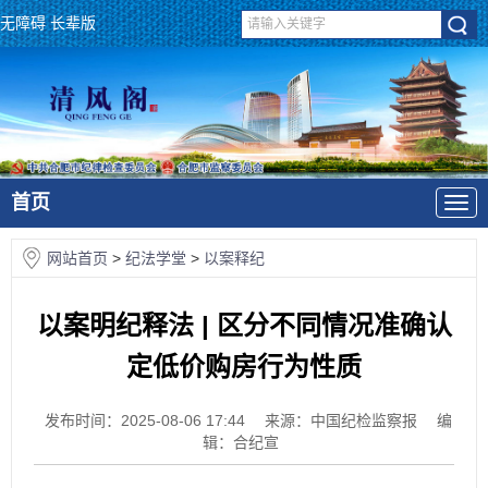
无障碍
长辈版
首页
网站首页
>
纪法学堂
>
以案释纪
以案明纪释法 | 区分不同情况准确认
定低价购房行为性质
发布时间：2025-08-06 17:44
来源：中国纪检监察报
编
辑：合纪宣