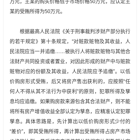
万元，王某的购买价格低于市场价格50万元，应认定王
某的受贿所得为50万元。
根据最高人民法院《关于刑事裁判涉财产部分执行
的若干规定》第十条规定，“对赃款赃物及其收益，人
民法院应当一并追缴……被执行人将赃款赃物与其他合
法财产共同投资或者置业，对因此形成的财产中与赃款
赃物对应的份额及其收益，人民法院应予追缴”。以低
价购房形式受贿，后又将房产售出获利的，应按照“任
何人不得从其不法行为中获利”的原则，犯罪所得及孳
息均应追缴。如果购房款来源包含其合法财产，则不能
将所有房产增值收益全部认定为孳息，应精准认定犯罪
孳息。具体思路是，先计算出以低价购房形式少付的
“差价”，即其受贿所得，再计算出受贿所得占房产市场