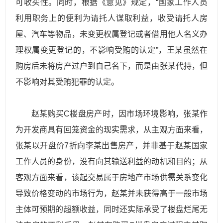
可收买性。同时，根据《意见》规定，“国家工作人员
利用职务上的便利为请托人谋取利益，收受请托人房
屋、汽车等物品，未变更权属登记或者借用他人名义办
理权属变更登记的，不影响受贿的认定”，王某虽然在
购房后未将房产过户到自己名下，而是由张某代持，但
不影响对其受贿犯罪的认定。
赵某购买C楼盘房产时，因市场环境影响，张某作
为开发商具有回笼资金的现实需求，从主观方面来看，
张某以开盘价7折向李某出售房产，并非基于赵某国家
工作人员的身份，没有向其输送利益的动机和目的；从
客观方面来看，该起交易属于房地产市场供需关系变化
导致价格变动的市场行为，赵某并未获得高于一般市场
主体可预期的超额收益，同时还实际承受了楼盘烂尾无