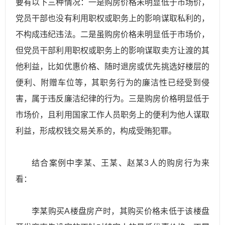
要有以下三种情况：一是购房价格未明显低于市场价，
党员干部也没有利用职权或职务上的影响谋取私利的，
不构成违纪违法。二是虽购房价格未明显低于市场价，
但党员干部利用职权或职务上的影响谋取卖方让渡的其
他利益，比如优惠价格、随时退房或优先挑选好楼层的
便利、附赠车位等，其职务行为的廉洁性已经受到侵
害，属于违反廉洁纪律的行为。三是购房价格明显低于
市场价，且利用国家工作人员职务上的便利为他人谋取
利益，形成权钱交易关系的，构成受贿犯罪。
结合案例中李某、王某、赵某3人的购房行为来
看：
李某购买A楼盘房产时，其购买价格未低于该楼盘