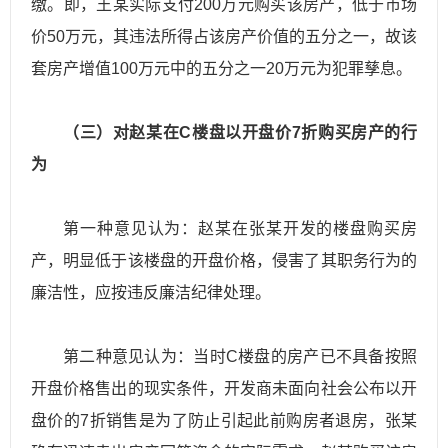
缴。即，王某实际支付200万元购买该房产，低于市场
价50万元，其违法所得占该房产价值的五分之一，故该
套房产增值100万元中的五分之一20万元为犯罪孳息。
（三）对赵某在C楼盘以开盘价7折购买房产的行
为
第一种意见认为：赵某在张某开发的楼盘购买房
产，明显低于该楼盘的开盘价格，侵害了其职务行为的
廉洁性，应按违反廉洁纪律处理。
第二种意见认为：当时C楼盘的房产已不具备按照
开盘价格售出的现实条件，开发商未面向社会公布以开
盘价的7折销售是为了防止引起此前购房者退房，张某