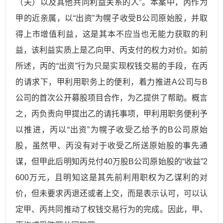
（夫）以及其他共同利益关系的人”。本案中，丙作为
甲的近亲属，以“出资”为幌子收受B公司原始股，并取
得上市增值利益，这是其本不应当也无能力获取的利
益，该利益实质上是乙向甲、丙支付的权力对价。如前
所述，丙的“出资”行为只是实现权钱交易的手段，在丙
的请求下，甲利用职务上的便利，着力推进A公司与B
公司的首次公开募股项目合作，为乙提供了帮助。概言
之，丙负责向甲提出乙的请托事项，甲利用职务便利予
以推进，丙以“出资”为幌子收受乙给予的B公司原始
股，虽然甲、丙没有对于收受乙所送原始股的事先通
谋，但甲此后明知丙兑付40万股B公司原始股的“收益”2
600万元，且明知这是其先前利用职权为乙谋利的对
价，但未要求丙退还或者上交，而是表示认可，可以认
定甲、丙共同推动了权钱交易行为的完成。因此，甲、