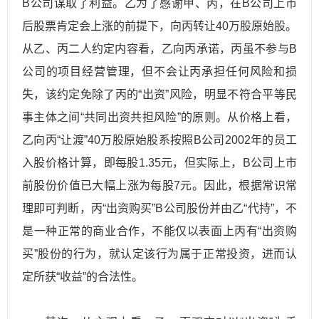
B公司谋取了利益。乙为了感谢甲、丙，在B公司上市
后股票肯定会上涨的前提下，向丙转让40万股原始股。
从乙、丙二人约定内容看，乙向丙承诺，丙虽不参与B
公司的项目经营管理，但不会让丙承担任何风险和损
失，该约定免除了丙的“出资”风险，明显不符合平等民
事主体之间“共同出资共担风险”的原则。从价格上看，
乙向丙“让渡”40万股原始股系按照B公司2002年的员工
入股价格计算，即每股1.35元，但实际上，B公司上市
前股份价值已大幅上涨为每股7元。因此，根据常识常
理即可判断，丙“出资购买”B公司股份并由乙“代持”，不
是一种正常的商业合作，不能仅以表面上丙有“出资购
买”股份的行为，就认定该行为属于正常投资，进而认
定所获“收益”的合法性。