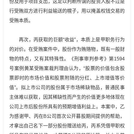
份及用于项目支出，这足以判断所谓的投资入股不过是
行受贿双方进行利益输送的幌子，用以掩盖权钱交易的
受贿本质。
再次，丙获取的巨额“收益”，本质上是甲职务行为
的对价。在受贿案件中，股份作为贿赂物，既有一般财
物的特点，又有其特殊性。《刑事审判参考》第1594
号案例黄某受贿案裁判理由认为，“股票的价值包含股
票即时的市场价值和股票附随的分红、上市增值等价
值”。拟上市公司的股份属于市场稀缺物品，普通民事
主体难以获取，因其稀缺性而产生的价值更多地体现在
公司上市后股份所具有的预期增值利益上。本案中，乙
为感谢甲、丙在B公司首次公开募股期间提供的帮助，
才拿出自己名下一部分股份赠送给丙，丙系凭借甲职权