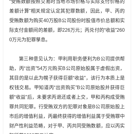
“受贿数额按照交易时当地市场价格与实际支付价格的
差额计算”相关规定认定其犯罪数额，因此，甲、丙的
受贿数额为购买40万股B公司股份时股值市价总额和实
际支付金额间的差额，即226万元；丙兑付的“收益”260
0万元为犯罪孳息。
第三种意见认为：甲利用职务便利为B公司提供帮
助，丙“出资”54万元购买B公司原始股属于虚假出资，
其目的是以此为幌子获得巨额“收益”，该行为本质上是
权钱交易。甲知道丙“出资购买”B公司原始股并获得巨
额“收益”后，未要求丙退还或者上交，甲和丙构成受贿
罪共同犯罪。行受贿双方的犯罪对象是B公司原始股上
市后的增值利益，丙最终获得的增值利益属于受贿罪中
财产性利益范畴，对于甲、丙共同受贿数额，应以丙实