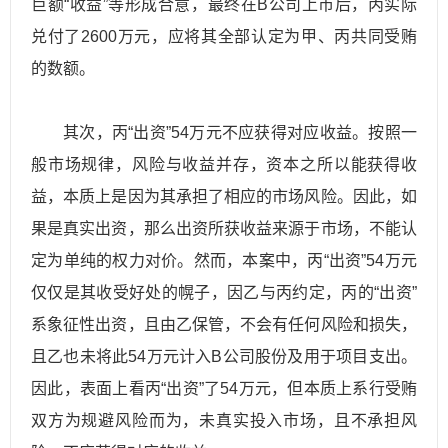
巨额“收益”等形成合意，最终在B公司上市后，丙实际
兑付了2600万元，应将其全部认定为甲、丙共同受贿
的数额。
其次，丙“出资”54万元不应获得对应收益。按照一
般市场规律，风险与收益并存，资本之所以能获得收
益，本质上是因为其承担了相应的市场风险。因此，如
果是真实出资，那么出资所获收益来源于市场，不能认
定为单纯的权力对价。然而，本案中，丙“出资”54万元
仅仅是其收受好处的幌子，因乙与丙约定，丙的“出资”
系象征性出资，且由乙保管，不会有任何风险和损失，
且乙也未将此54万元计入B公司股份及用于项目支出。
因此，表面上看丙“出资”了54万元，但本质上系行受贿
双方为规避风险而为，未真实投入市场，且不承担风