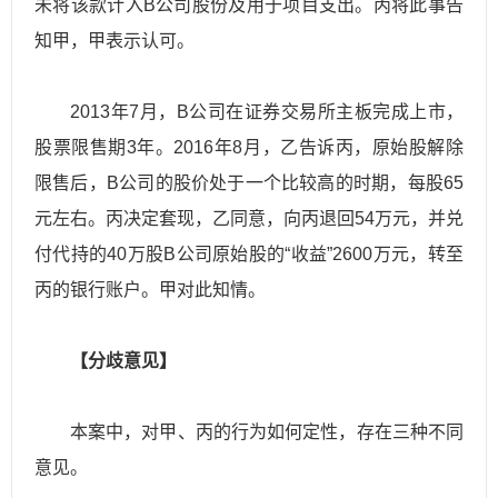
未将该款计入B公司股份及用于项目支出。丙将此事告
知甲，甲表示认可。
2013年7月，B公司在证券交易所主板完成上市，
股票限售期3年。2016年8月，乙告诉丙，原始股解除
限售后，B公司的股价处于一个比较高的时期，每股65
元左右。丙决定套现，乙同意，向丙退回54万元，并兑
付代持的40万股B公司原始股的“收益”2600万元，转至
丙的银行账户。甲对此知情。
【分
歧意
见】
本案中，对甲、丙的行为如何定性，存在三种不同
意见。