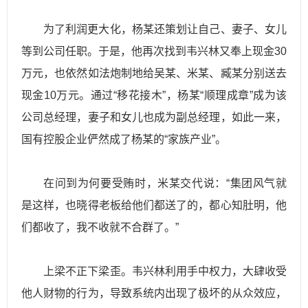
为了利润更大化，杨某还策划让自己、妻子、女儿
等到公司任职。于是，他再次找到韦兴林又奉上现金30
万元，也依然如法炮制地给吴某、米某、臧某分别送去
现金10万元。通过“移花接木”，杨某“顺理成章”成为该
公司总经理，妻子和女儿也成为副总经理，如此一来，
国有控股企业俨然成了杨某的“家族产业”。
在问到为何要受贿时，米某交代说：“集团风气就
是这样，也晓得老板给他们都送了的，都心知肚明，他
们都收了，我不收就不合群了。”
上梁不正下梁歪。韦兴林利用手中权力，大肆收受
他人财物的行为，导致系统内出现了极坏的从众效应，