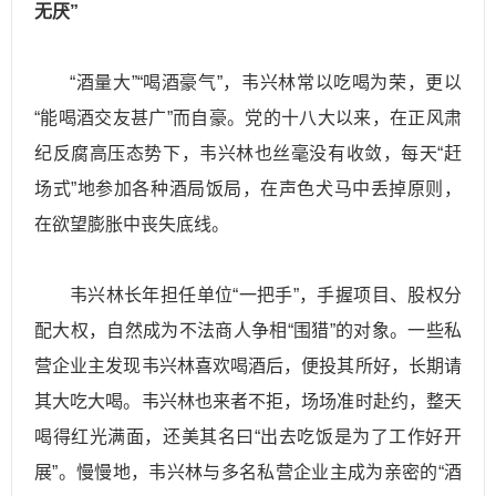
无厌”
“酒量大”“喝酒豪气”，韦兴林常以吃喝为荣，更以
“能喝酒交友甚广”而自豪。党的十八大以来，在正风肃
纪反腐高压态势下，韦兴林也丝毫没有收敛，每天“赶
场式”地参加各种酒局饭局，在声色犬马中丢掉原则，
在欲望膨胀中丧失底线。
韦兴林长年担任单位“一把手”，手握项目、股权分
配大权，自然成为不法商人争相“围猎”的对象。一些私
营企业主发现韦兴林喜欢喝酒后，便投其所好，长期请
其大吃大喝。韦兴林也来者不拒，场场准时赴约，整天
喝得红光满面，还美其名曰“出去吃饭是为了工作好开
展”。慢慢地，韦兴林与多名私营企业主成为亲密的“酒