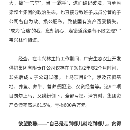
大，搞“一言堂”，当“一霸手”，进而破纪破法，直至污
染整个集团的政治生态，也直接导致班子成员分管的子
公司各自为政、损公肥私，致使国有资产遭受损失。
“成为‘官迷’的我，忘却初心，走错道路焉有不败之理？”
韦兴林忏悔道。
经查，在韦兴林主持工作期间，广安生态农业开发
供销集团有限责任公司仅存在了短短2年零2个月时间，
却先后成立子公司13家，上马项目9个，涉及花椒基
地、养鱼、养牛、营养餐配送、农资经营等。这9个项
目匆匆上马，又纷纷倒下，全部亏损。清算时，集团资
产负债率高达61.5%，亏损600余万元。
欲望膨胀——“自己是走到哪儿就吃到哪儿，贪得