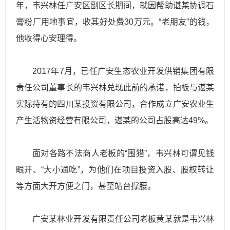
年，韦兴林任广安区副区长期间，就因帮助谌某协调石
膏粉厂用地事宜，收其好处费30万元。“老朋友”的钱，
他收得心安理得。
2017年7月，已任广安生态农业开发供销集团有限
责任公司董事长的韦兴林兑现此前的承诺，拍板与谌某
实际持有的四川某投资有限公司，合作成立广安农业生
产生活物资经营有限公司，谌某的公司占股高达49%。
面对各路不法商人老板的“围猎”，韦兴林可谓见钱
眼开、“大小通吃”，为他们在项目投资入股、股权转让
等方面大开方便之门，甚至站台撑腰。
广安某林业开发有限责任公司老板黄某就是韦兴林