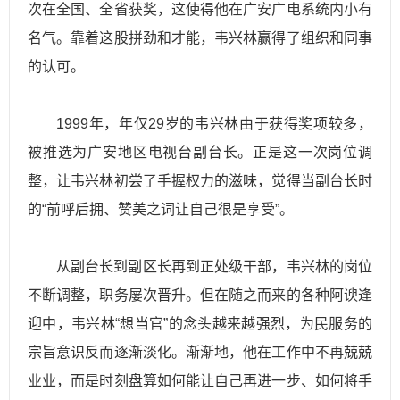
次在全国、全省获奖，这使得他在广安广电系统内小有
名气。靠着这股拼劲和才能，韦兴林赢得了组织和同事
的认可。
1999年，年仅29岁的韦兴林由于获得奖项较多，
被推选为广安地区电视台副台长。正是这一次岗位调
整，让韦兴林初尝了手握权力的滋味，觉得当副台长时
的“前呼后拥、赞美之词让自己很是享受”。
从副台长到副区长再到正处级干部，韦兴林的岗位
不断调整，职务屡次晋升。但在随之而来的各种阿谀逢
迎中，韦兴林“想当官”的念头越来越强烈，为民服务的
宗旨意识反而逐渐淡化。渐渐地，他在工作中不再兢兢
业业，而是时刻盘算如何能让自己再进一步、如何将手