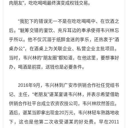
肉朋友”，吃吃喝喝最终演变成权钱交易。
“我犯下的错误无一不是在吃吃喝喝中、在饮酒之
后。”觥筹交错的宴饮、充斥耳边的奉承使得韦兴林忘
乎所以。他不仅沉溺于纸醉金迷的享乐，还热衷于“酒
桌办公”，在酒桌上为关联企业、私营企业主批项目。
当时，韦兴林的“朋友圈”都知道，在他这里，要想事好
办，喝酒是前提，送钱也是必要条件。
2016年9月，韦兴林到广安市供销合作社任党组书
记、主任，“老朋友”谌某宴请韦兴林，并表示希望借助
供销合作社平台成立农资农技公司，韦兴林欣然答应。
酒后，谌某当即拿出现金20万元，韦兴林轻车熟路地收
下，这也是他第二次收受谌某的好处费。早在2011