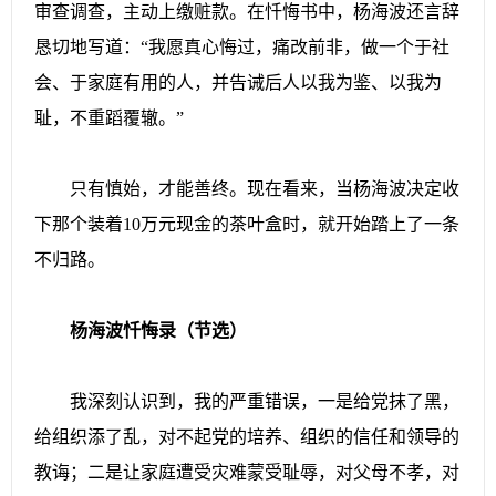
审查调查，主动上缴赃款。在忏悔书中，杨海波还言辞
恳切地写道：“我愿真心悔过，痛改前非，做一个于社
会、于家庭有用的人，并告诫后人以我为鉴、以我为
耻，不重蹈覆辙。”
只有慎始，才能善终。现在看来，当杨海波决定收
下那个装着10万元现金的茶叶盒时，就开始踏上了一条
不归路。
杨海波忏悔录（节选）
我深刻认识到，我的严重错误，一是给党抹了黑，
给组织添了乱，对不起党的培养、组织的信任和领导的
教诲；二是让家庭遭受灾难蒙受耻辱，对父母不孝，对