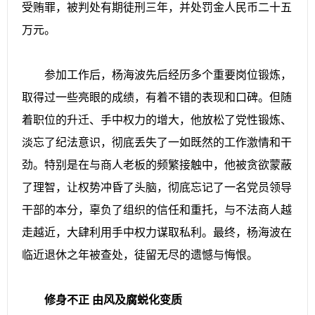
受贿罪，被判处有期徒刑三年，并处罚金人民币二十五
万元。
参加工作后，杨海波先后经历多个重要岗位锻炼，
取得过一些亮眼的成绩，有着不错的表现和口碑。但随
着职位的升迁、手中权力的增大，他放松了党性锻炼、
淡忘了纪法意识，彻底丢失了一如既然的工作激情和干
劲。特别是在与商人老板的频繁接触中，他被贪欲蒙蔽
了理智，让权势冲昏了头脑，彻底忘记了一名党员领导
干部的本分，辜负了组织的信任和重托，与不法商人越
走越近，大肆利用手中权力谋取私利。最终，杨海波在
临近退休之年被查处，徒留无尽的遗憾与悔恨。
修身不正 由风及腐蜕化变质