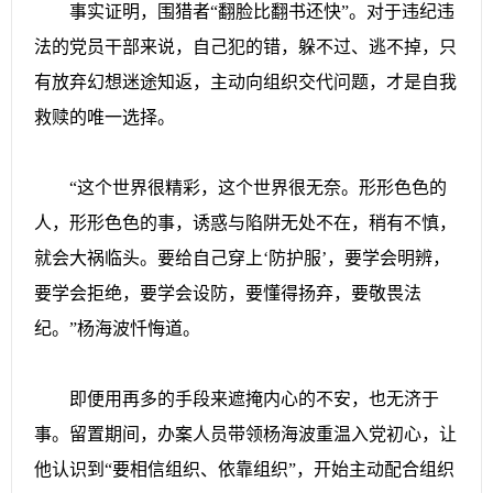
事实证明，围猎者“翻脸比翻书还快”。对于违纪违
法的党员干部来说，自己犯的错，躲不过、逃不掉，只
有放弃幻想迷途知返，主动向组织交代问题，才是自我
救赎的唯一选择。
“这个世界很精彩，这个世界很无奈。形形色色的
人，形形色色的事，诱惑与陷阱无处不在，稍有不慎，
就会大祸临头。要给自己穿上‘防护服’，要学会明辨，
要学会拒绝，要学会设防，要懂得扬弃，要敬畏法
纪。”杨海波忏悔道。
即便用再多的手段来遮掩内心的不安，也无济于
事。留置期间，办案人员带领杨海波重温入党初心，让
他认识到“要相信组织、依靠组织”，开始主动配合组织