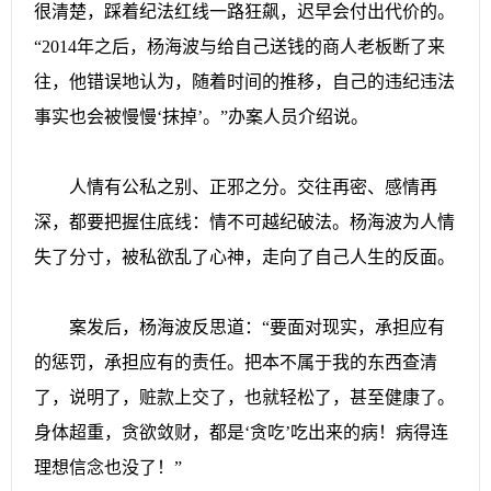
很清楚，踩着纪法红线一路狂飙，迟早会付出代价的。
“2014年之后，杨海波与给自己送钱的商人老板断了来
往，他错误地认为，随着时间的推移，自己的违纪违法
事实也会被慢慢‘抹掉’。”办案人员介绍说。
人情有公私之别、正邪之分。交往再密、感情再
深，都要把握住底线：情不可越纪破法。杨海波为人情
失了分寸，被私欲乱了心神，走向了自己人生的反面。
案发后，杨海波反思道：“要面对现实，承担应有
的惩罚，承担应有的责任。把本不属于我的东西查清
了，说明了，赃款上交了，也就轻松了，甚至健康了。
身体超重，贪欲敛财，都是‘贪吃’吃出来的病！病得连
理想信念也没了！”