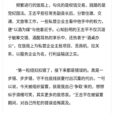
频繁进行的饭局上，勾兑的是权钱交易，践踏的是
党纪国法。王志平担任常务副县长后，分管住建、交
通、文旅等工作，一些私营企业主看中他手中的权力，
便“以酒为媒”与他套近乎。心知肚明的王志平不仅沉溺
于觥筹交错、酒酣耳热的享乐中，还热衷于“酒桌办
公”，在饭局上为私营企业主批项目、觅商机、拉关
系，以服务企业为名，行利益输送之实。
“第一粒纽扣扣错了，接下来都是错误的。真是一
步错、步步错，守不住底线就要付出沉重的代价。”“可
以说，今天被组织留置，就是我自己‘争取’来的，想想
似乎滑稽可笑，其实更多的是悲哀。”王志平在被留置
期间，对自己所犯的错误追悔莫及。