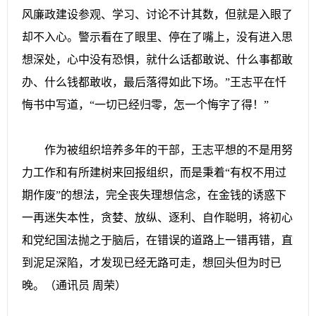
风廉政建设参观、学习、讨论不计其数，但就是入眼了
却不入心。警示看在了眼里、停在了嘴上，没有进入思
想深处，心中没有恐惧，就什么话都敢说、什么事都敢
办、什么钱都敢收，最后落得如此下场。”王志平在忏
悔书中写道，“一切已经归零，怎一个悔字了得！”
作为被组织培养多年的干部，王志平想的不是用努
力工作和有所建树来回报组织，而是秉着“有权不用过
期作废”的想法，完全丧失理想信念，在金钱的诱惑下
一再迷失本性，贪婪、放纵、逐利、自作聪明，将初心
和党纪国法抛之于脑后，在错误的道路上一错再错，直
到泥足深陷，才发现已经无路可走，想回头但为时已
晚。（通讯员 周荣）