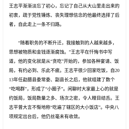
王志平渐渐淡忘了初心，忘记了自己从大山里走出来的
初衷，疏于党性锤炼、丧失理想信念的他最终选择了后
者，自此走上一条不归路。
“随着职务的不断升迁，我接触到的人越来越多，
思想被物质和金钱逐渐腐蚀。”王志平在忏悔书中写
道，他的变化就是从“贪吃”开始的，参加各种宴请、饭
局，有约必到、乐此不疲。王志平很少回家吃饭，自20
13年任勐腊县委常委、副县长之后，他就组建了数个
“吃喝群”，形成了“小圈子”。闲聊时大家最上心的就是
约饭局，饭局数量之多、场次之密，令人瞠目结舌。王
志平曾大言不惭地称“吃遍了辖区的大小饭店”。中央八
项规定出台后，他仍丝毫未有收敛。