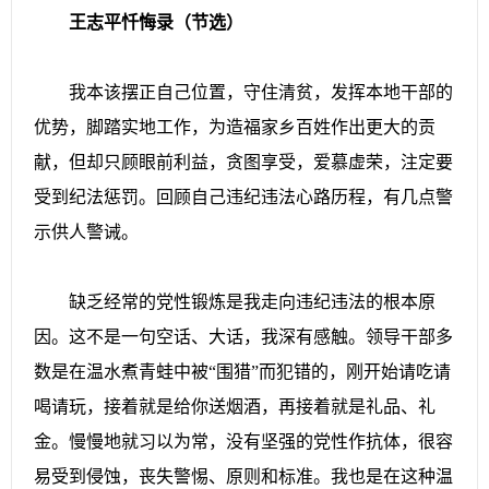
王志平忏悔录（节选）
我本该摆正自己位置，守住清贫，发挥本地干部的
优势，脚踏实地工作，为造福家乡百姓作出更大的贡
献，但却只顾眼前利益，贪图享受，爱慕虚荣，注定要
受到纪法惩罚。回顾自己违纪违法心路历程，有几点警
示供人警诫。
缺乏经常的党性锻炼是我走向违纪违法的根本原
因。这不是一句空话、大话，我深有感触。领导干部多
数是在温水煮青蛙中被“围猎”而犯错的，刚开始请吃请
喝请玩，接着就是给你送烟酒，再接着就是礼品、礼
金。慢慢地就习以为常，没有坚强的党性作抗体，很容
易受到侵蚀，丧失警惕、原则和标准。我也是在这种温