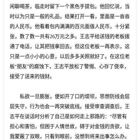
闲聊喝茶，临走时留下一个黑色手提包。他回忆说，当
时以为只是一般的礼品，结果打开一看，里面是一沓沓
的人民币。他看着包内满满的百元面值人民币，十分紧
张，数了数一共有26万元之多。王志平给送钱的老板拨
通了电话，让其把钱拿回去。但这位老板一再表示，这
只是一点小小的心意，以后多多关照就好了。在这位老
板“朋友”的腐蚀下，王志平放松了警惕、心存了侥幸，
接受了送来的钱财。
私欲一旦膨胀，便如开了口的堤坝，思想防线会层
层失守，行为也会一再突破底线。接受审查调查后，王
志平在谈话时分析了自己是如何走上邪路的：“尽管有
担心和害怕，但困于人情世故，碍于对金钱的贪欲，让
我蒙蔽了双眼，只看到眼前，没想到将来出事怎么办。