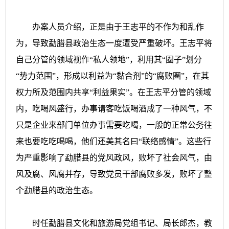
办案人员介绍，正是由于王志平的不作为和乱作
为，导致勐腊县政治生态一度遭受严重破坏。王志平将
自己分管的领域视作“私人领地”，利用其“圈子”划分
“势力范围”，形成以利益为“黏合剂”的“腐败圈”，在其
权力所及范围内共享“利益果实”。在王志平分管的领域
内，吃喝风盛行，办事请客吃饭喝酒成了一种风气，不
只是企业来部门单位办事需要吃喝，一般的正常公务往
来也要吃吃喝喝，他们还美其名曰“联络感情”。这些行
为严重影响了勐腊县的党风政风，败坏了社会风气，由
风及腐、风腐并存，导致党员干部腐败多发，败坏了整
个勐腊县的政治生态。
时任勐腊县文化和旅游局党组书记、局长郎杰，教