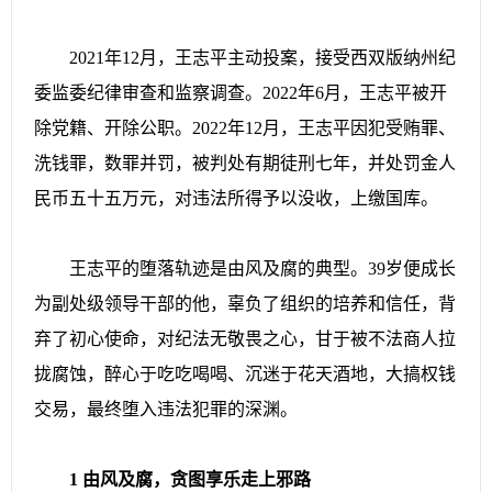
2021年12月，王志平主动投案，接受西双版纳州纪
委监委纪律审查和监察调查。2022年6月，王志平被开
除党籍、开除公职。2022年12月，王志平因犯受贿罪、
洗钱罪，数罪并罚，被判处有期徒刑七年，并处罚金人
民币五十五万元，对违法所得予以没收，上缴国库。
王志平的堕落轨迹是由风及腐的典型。39岁便成长
为副处级领导干部的他，辜负了组织的培养和信任，背
弃了初心使命，对纪法无敬畏之心，甘于被不法商人拉
拢腐蚀，醉心于吃吃喝喝、沉迷于花天酒地，大搞权钱
交易，最终堕入违法犯罪的深渊。
1 由风及腐，贪图享乐走上邪路