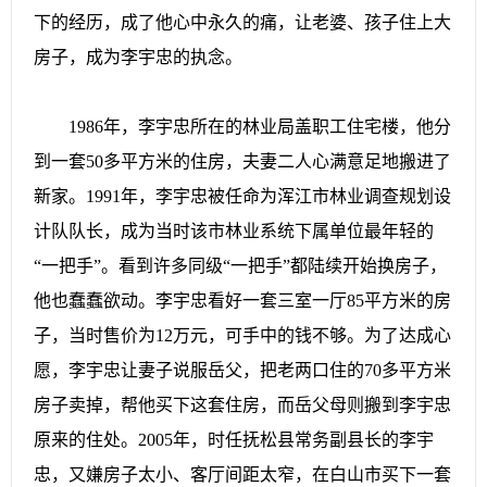
下的经历，成了他心中永久的痛，让老婆、孩子住上大
房子，成为李宇忠的执念。
1986年，李宇忠所在的林业局盖职工住宅楼，他分
到一套50多平方米的住房，夫妻二人心满意足地搬进了
新家。1991年，李宇忠被任命为浑江市林业调查规划设
计队队长，成为当时该市林业系统下属单位最年轻的
“一把手”。看到许多同级“一把手”都陆续开始换房子，
他也蠢蠢欲动。李宇忠看好一套三室一厅85平方米的房
子，当时售价为12万元，可手中的钱不够。为了达成心
愿，李宇忠让妻子说服岳父，把老两口住的70多平方米
房子卖掉，帮他买下这套住房，而岳父母则搬到李宇忠
原来的住处。2005年，时任抚松县常务副县长的李宇
忠，又嫌房子太小、客厅间距太窄，在白山市买下一套