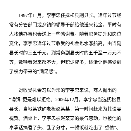
1997年11月，李宇忠任抚松县副县长。逢年过节经
常有分管部门或乡镇的领导干部给他送来礼金，平时有
人找他办事也会送上一些感谢费。随着职务提升和岗位
变化，李宇忠逢年过节收受的礼金也水涨船高，由当副
县长时的三五千元，到常务副县长时的五千至一万元不
等，数额看起来都不大，但积少成多，逐渐让他感受到
了权力带来的“满足感”。
对收受礼金习以为常的李宇忠来说，商人抛出的
“诱饵”更是难以拒绝。2006年12月，李宇忠当选抚松县
县长，当地某铁矿老板赵某某，第一时间赶来为其设宴
祝贺。酒桌上，李宇忠被赵某某的豪气感动，也被他的
奉承话搞昏了头、乱了分寸，一顿饭就吃出了“感情”、