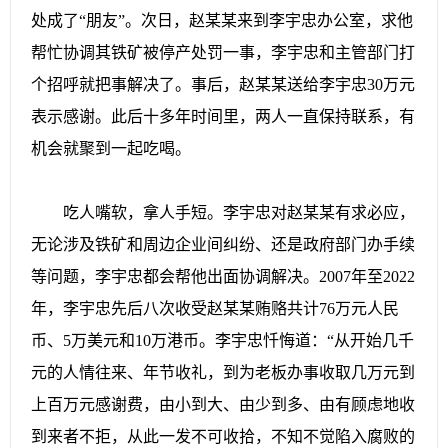
处成了“朋友”。次日，赵某某来到李宇忠办公室，求他
帮忙协调其铁矿被停产处罚一事，李宇忠和主管部门打
个招呼就把事解决了。事后，赵某某送给李宇忠30万元
表示感谢。此后十多年时间里，两人一直保持联系，有
机会就聚到一起吃喝。
吃人嘴软，拿人手短。李宇忠对赵某某有求必应，
无论涉及铁矿和周边企业间纠纷、还是政府部门办手续
等问题，李宇忠都会帮他出面协调解决。2007年至2022
年，李宇忠先后八次收受赵某某贿赂共计76万元人民
币、5万美元和10万港币。李宇忠忏悔道：“从开始几千
元的人情往来、年节收礼，到为老板办事收取几万元到
上百万元感谢费，由小到大、由少到多、由有顾虑地收
到来者不拒，从此一发不可收拾，不知不觉陷入腐败的