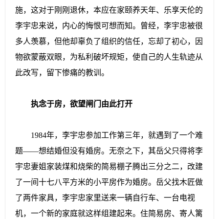
施，这对于刚刚退休，本应在家颐养天年、乐享天伦的
李宇忠来说，内心的悔恨可想而知。曾经，李宇忠被很
多人羡慕，但他却辜负了组织的信任，忘却了初心，因
物欲蒙蔽双眼，为私利破坏规矩，使自己的人生轨迹从
此改写，留下惨痛的教训。
执念于房，欲望闸门由此打开
1984年，李宇忠参加工作第三年，就遇到了一个难
题——想结婚但没有婚房。无奈之下，其岳父只得将李
宇忠妻姐家装煤和烧柴的简易棚子腾出三分之二，改建
了一间十七八平方米的小平房作为婚房。岳父找木匠做
了两件家具，李宇忠家里送来一辆自行车、一台电视
机，一个新的家庭就这样组建起来。住简易房、寄人篱