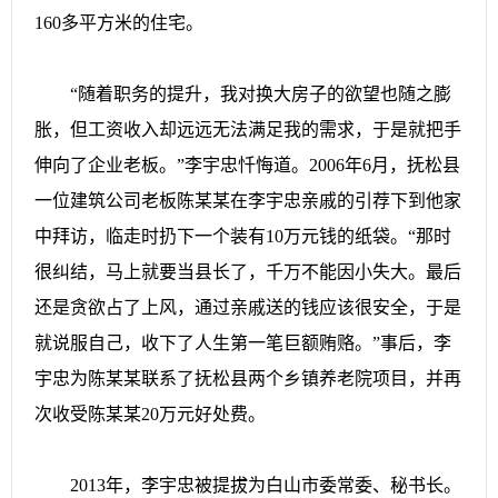
160多平方米的住宅。
“随着职务的提升，我对换大房子的欲望也随之膨
胀，但工资收入却远远无法满足我的需求，于是就把手
伸向了企业老板。”李宇忠忏悔道。2006年6月，抚松县
一位建筑公司老板陈某某在李宇忠亲戚的引荐下到他家
中拜访，临走时扔下一个装有10万元钱的纸袋。“那时
很纠结，马上就要当县长了，千万不能因小失大。最后
还是贪欲占了上风，通过亲戚送的钱应该很安全，于是
就说服自己，收下了人生第一笔巨额贿赂。”事后，李
宇忠为陈某某联系了抚松县两个乡镇养老院项目，并再
次收受陈某某20万元好处费。
2013年，李宇忠被提拔为白山市委常委、秘书长。