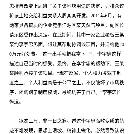
忠擅自改变上届班子关于该地块用途的决定，力排众议
将该土地交给利益关系人周某某开发。2011年6月，有
两家具备资质的企业竞争江源区某天然气项目，副区长
请示区委作出决定。在此期间，其中一家企业老板王某
某约李宇忠见面，想让其帮助协调该项目，并送给他20
0万元好处费。“这一出手就把我拿下了”，李宇忠这样
描述自己当时的感受。最终，在李宇忠的帮助下，王某
某顺利承揽了该项目。“现在反省，个人权力凌驾于制
度之上、个人利益高悬于公平之上，不仅破坏了市场秩
序，还践踏了制度权威，最终坑害了自己。”李宇忠忏
悔道。
冰冻三尺，非一日之寒。透过李宇忠腐败变质的轨
迹不难发现，思想上滑坡、精神上蜕化，必然导致认识