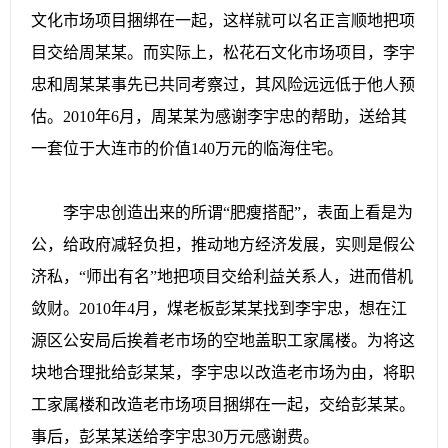
文化市场项目捆绑在一起，这样就可以名正言顺地把项
目交给周某某。而实际上，松花石文化市场项目，李宇
忠和周某某事先已共同考察过，其风险远远低于他人预
估。2010年6月，周某某为感谢李宇忠的帮助，送给其
一套位于大连市的价值140万元的临海住宅。
李宇忠创造出来的所谓“肥瘦搭配”，表面上看是为
公，给政府减轻负担，推动地方经济发展，实则是假公
济私，“师出有名”地把项目交给利益关系人，进而借机
敛财。2010年4月，煤老板彭某某找到李宇忠，想在江
源区公安局后挨着老市场的空地盖职工家属楼。为将这
块地合理批给彭某某，李宇忠以改造老市场为由，将职
工家属楼和改造老市场项目捆绑在一起，交给彭某某。
事后，彭某某送给李宇忠30万元感谢费。