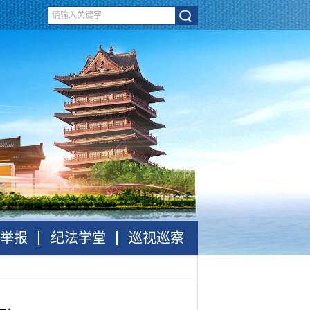
举报
纪法学堂
巡视巡察