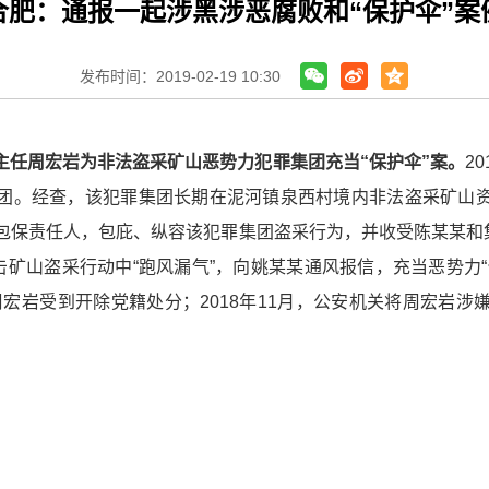
合肥：通报一起涉黑涉恶腐败和“保护伞”案
发布时间：2019-02-19 10:30
主任周宏岩为非法盗采矿山恶势力犯罪集团充当“保护伞”案。
2
团。经查，该犯罪集团长期在泥河镇泉西村境内非法盗采矿山
包保责任人，包庇、纵容该犯罪集团盗采行为，并收受陈某某和集
击矿山盗采行动中“跑风漏气”，向姚某某通风报信，充当恶势力
，周宏岩受到开除党籍处分；2018年11月，公安机关将周宏岩