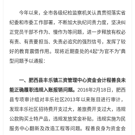
今年以来，全市各级纪检监察机关认真贯彻落实省
纪委和市委工作部署，不断加大执纪问责力度，坚决纠
正党员干部不作为、慢作为等问题，进一步释放有权必
有责、有责要担当、失责必追究的强烈信号，发挥了较
好的教育震慑作用。现将近期查处的4起“为官不为”典
型问题予以通报：
一、肥西县丰乐镇三资管理中心资金会计程善良未
能正确履职违规入账报销问题。
2016年2月18日，肥西
县专项审计组对丰乐社区2013年以来账目进行审计，
发现丰乐社区招待费开支过大，差旅费开支过大，违规
公款购买土特产品，违规发放奖金补贴，违规实施为民
服务中心翻新及改造工程等问题。程善良身为资金会