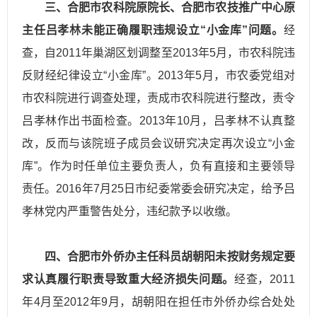
三、合肥市农科院原院长、合肥市农技推广中心原
主任吕孝林未能正确履职违规设立“小金库”问题。
经
查，自2011年巢湖区划调整至2013年5月，市农科院违
反财经纪律设立“小金库”。2013年5月，市农委党组对
市农科院进行调查处理，责成市农科院进行整改，责令
吕孝林作出书面检查。2013年10月，吕孝林不认真整
改，反而与该院班子成员会议研究决定再次设立“小金
库”。作为时任单位主要负责人，负有直接和主要领导
责任。2016年7月25日市纪委常委会研究决定，给予吕
孝林党内严重警告处分，违纪款予以收缴。
四、合肥市外侨办主任科员胡朝阳未按财务规定要
求认真履行职责导致重大经济损失问题。
经查，2011
年4月至2012年9月，胡朝阳在担任市外侨办综合处处