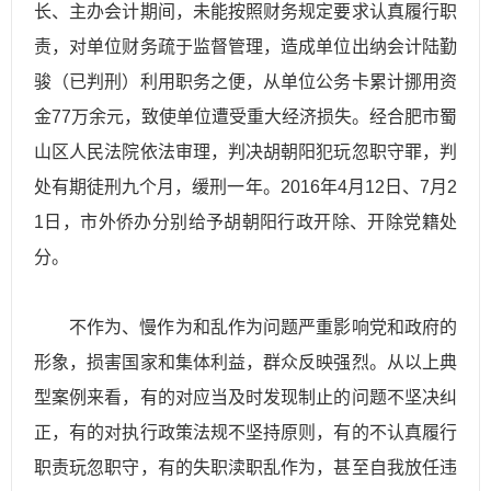
长、主办会计期间，未能按照财务规定要求认真履行职
责，对单位财务疏于监督管理，造成单位出纳会计陆勤
骏（已判刑）利用职务之便，从单位公务卡累计挪用资
金77万余元，致使单位遭受重大经济损失。经合肥市蜀
山区人民法院依法审理，判决胡朝阳犯玩忽职守罪，判
处有期徒刑九个月，缓刑一年。2016年4月12日、7月2
1日，市外侨办分别给予胡朝阳行政开除、开除党籍处
分。
不作为、慢作为和乱作为问题严重影响党和政府的
形象，损害国家和集体利益，群众反映强烈。从以上典
型案例来看，有的对应当及时发现制止的问题不坚决纠
正，有的对执行政策法规不坚持原则，有的不认真履行
职责玩忽职守，有的失职渎职乱作为，甚至自我放任违