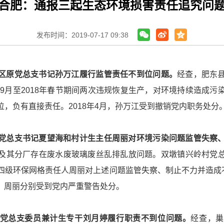
合肥：通报三起生态环境损害责任追究问
发布时间：2019-07-17 09:38
区原党总支书记孙万江履行监管责任不到位问题。
经查，肥东
年9月至2018年春节期间两次违规恢复生产，对环境持续造成
，负有直接责任。2018年4月，孙万江受到撤销党内职务处分
党总支书记夏望海和村计生主任周丽对环境污染问题监管失察
及其分厂存在废水废玻璃废丝乱排乱放问题。双墩镇兴岭村党
四级环保网格责任人周丽对上述问题监管失察、制止不力并造成不
望海、周丽分别受到党内严重警告处分。
党总支委员兼计生专干刘月婷履行职责不到位问题。
经查，巢