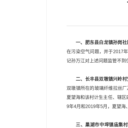
一、肥东县白龙镇孙岗社
在污染空气问题，并于2017
记孙万江对上述问题监管不到位
二、长丰县双墩镇兴岭村
双墩镇所在的玻璃纤维拉丝厂
夏望海和该村计生主任、辖区
9年4月和2019年5月，夏
三、巢湖市中垾镇庙集村