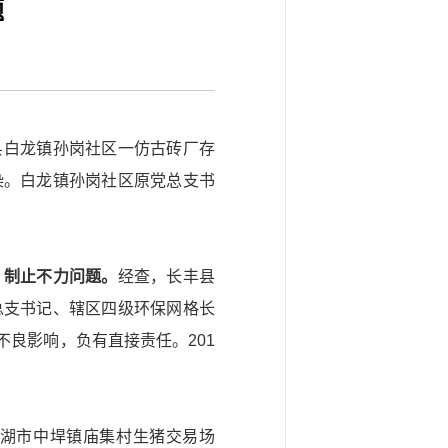
题
县白龙镇孙岗社区一仿古砖厂存
污染。白龙镇孙岗社区原党总支书
。
、制止不力问题。
经查，长丰县
总支书记、辖区四级环保网格长
良影响，负有直接责任。201
湖市中垾镇庙集村生猪交易场