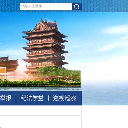
举报
纪法学堂
巡视巡察